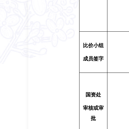
比
价
小组
成员签字
国资
处
审核或审
批