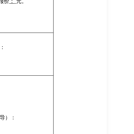
报价
：
元。
：
导）
：