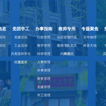
信息
党团学工
办事指南
教师专用
专题聚焦
招生
党建活动
行政管理
会议室预约系
百年物理
招生
工会活动
教学管理
教师个人主页
统
科普天地
共青团和学生
科研管理
内网系统
系统
校友之家
活动
人事管理
外事管理
财务管理
党建管理
学工管理