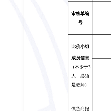
审核单编
号
比
价小组
成员信息
（不少于
3
人，必须
是教师）
供货商
报