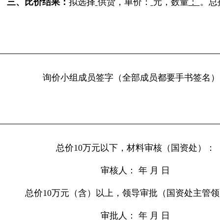
三
、
比价结果
：
拟选择
供货
，
单价：
元，
数量
：
。
总
询价小组成员签字
（
全部成员都要手书签名
）
总价10万元以下，材料审核（
国资
处）
：
审核人：
年
月
日
总价
10万元（含）以上，领导审批（
国资
处主管领
审批人
：
年
月
日