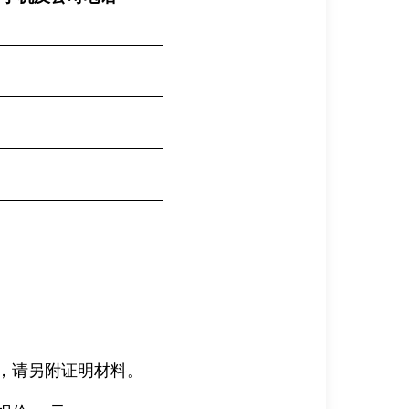
，
请
另
附证明材料
。