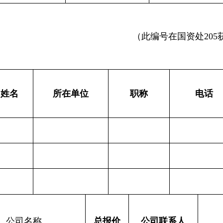
（此编号在
国资处2
05
姓名
所在单位
职称
电话
公司名称
总报价
公司联系人