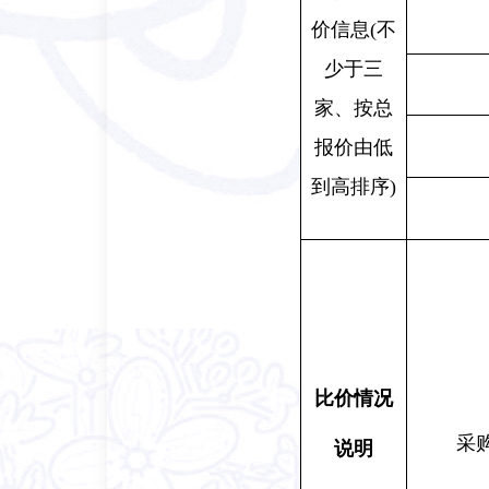
价
信息(
不
少于
三
家
、按
总
报价
由低
到高排序
)
比
价情况
采
说明