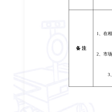
1
、在
备
注
2
、市
3